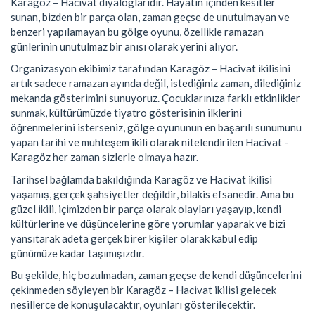
Karagöz – Hacivat diyaloglarıdır. Hayatın içinden kesitler
sunan, bizden bir parça olan, zaman geçse de unutulmayan ve
benzeri yapılamayan bu gölge oyunu, özellikle ramazan
günlerinin unutulmaz bir anısı olarak yerini alıyor.
Organizasyon ekibimiz tarafından Karagöz – Hacivat ikilisini
artık sadece ramazan ayında değil, istediğiniz zaman, dilediğiniz
mekanda gösterimini sunuyoruz. Çocuklarınıza farklı etkinlikler
sunmak, kültürümüzde tiyatro gösterisinin ilklerini
öğrenmelerini isterseniz, gölge oyununun en başarılı sunumunu
yapan tarihi ve muhteşem ikili olarak nitelendirilen Hacivat -
Karagöz her zaman sizlerle olmaya hazır.
Tarihsel bağlamda bakıldığında Karagöz ve Hacivat ikilisi
yaşamış, gerçek şahsiyetler değildir, bilakis efsanedir. Ama bu
güzel ikili, içimizden bir parça olarak olayları yaşayıp, kendi
kültürlerine ve düşüncelerine göre yorumlar yaparak ve bizi
yansıtarak adeta gerçek birer kişiler olarak kabul edip
günümüze kadar taşımışızdır.
Bu şekilde, hiç bozulmadan, zaman geçse de kendi düşüncelerini
çekinmeden söyleyen bir Karagöz – Hacivat ikilisi gelecek
nesillerce de konuşulacaktır, oyunları gösterilecektir.