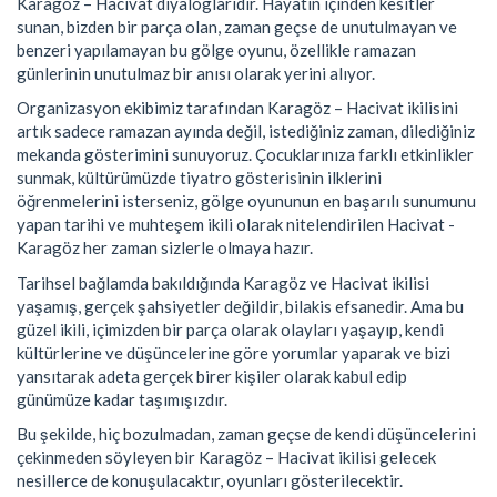
Karagöz – Hacivat diyaloglarıdır. Hayatın içinden kesitler
sunan, bizden bir parça olan, zaman geçse de unutulmayan ve
benzeri yapılamayan bu gölge oyunu, özellikle ramazan
günlerinin unutulmaz bir anısı olarak yerini alıyor.
Organizasyon ekibimiz tarafından Karagöz – Hacivat ikilisini
artık sadece ramazan ayında değil, istediğiniz zaman, dilediğiniz
mekanda gösterimini sunuyoruz. Çocuklarınıza farklı etkinlikler
sunmak, kültürümüzde tiyatro gösterisinin ilklerini
öğrenmelerini isterseniz, gölge oyununun en başarılı sunumunu
yapan tarihi ve muhteşem ikili olarak nitelendirilen Hacivat -
Karagöz her zaman sizlerle olmaya hazır.
Tarihsel bağlamda bakıldığında Karagöz ve Hacivat ikilisi
yaşamış, gerçek şahsiyetler değildir, bilakis efsanedir. Ama bu
güzel ikili, içimizden bir parça olarak olayları yaşayıp, kendi
kültürlerine ve düşüncelerine göre yorumlar yaparak ve bizi
yansıtarak adeta gerçek birer kişiler olarak kabul edip
günümüze kadar taşımışızdır.
Bu şekilde, hiç bozulmadan, zaman geçse de kendi düşüncelerini
çekinmeden söyleyen bir Karagöz – Hacivat ikilisi gelecek
nesillerce de konuşulacaktır, oyunları gösterilecektir.