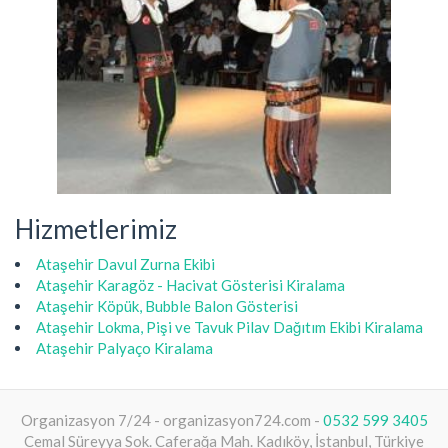
Hizmetlerimiz
Ataşehir Davul Zurna Ekibi
Ataşehir Karagöz - Hacivat Gösterisi Kiralama
Ataşehir Köpük, Bubble Balon Gösterisi
Ataşehir Lokma, Pişi ve Tavuk Pilav Dağıtım Ekibi Kiralama
Ataşehir Palyaço Kiralama
Organizasyon 7/24 - organizasyon724.com -
0532 599 3405
Cemal Süreyya Sok. Caferağa Mah. Kadıköy, İstanbul, Türkiye