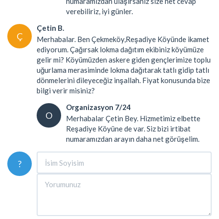
numaramızdan ulaşırsanız size net cevap
verebiliriz, iyi günler.
Çetin B.
Ç
Merhabalar. Ben Çekmeköy,Reşadiye Köyünde ikamet
ediyorum. Çağırsak lokma dağıtım ekibiniz köyümüze
gelir mi? Köyümüzden askere giden gençlerimize toplu
uğurlama merasiminde lokma dağıtarak tatlı gidip tatlı
dönmelerini dileyeceğiz inşallah. Fiyat konusunda bize
bilgi verir misiniz?
Organizasyon 7/24
O
Merhabalar Çetin Bey. Hizmetimiz elbette
Reşadiye Köyüne de var. Siz bizi irtibat
numaramızdan arayın daha net görüşelim.
?