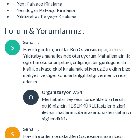
Yeni Palyaço Kiralama
Yenidoğan Palyaço Kiralama
Yıldıztabya Palyaço Kiralama
Forum & Yorumlarınız :
Sena T.
S
Hayırlı günler çocuklar.Ben Gaziosmanpaşa ilçesi
Yıldıtabya mahallesinde oturuyorum Mahallemizin ilk
öğretim okulunun pilav şenliği için bir günlüğüne iki
kişilik palyaço ekibi kiralamak istiyoruz.Bu ekibin bize
maliyeti ve diğer konularla ilgili bilgi vermenizi rica
ederim..
Organizasyon 7/24
O
Merhabalar teyzecim.öncelikle bizi tercih
ettiğiniz için TEŞEKKÜRLER.sizler bizleri
iletişim hatlarımızda arasanız sizleri daha iyi
bigilendiririz.
Sena T.
S
Hayırlı günler çocuklar.Ben Gaziosmanpaşa ilçesi