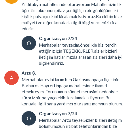
Yıldıtabya mahallesinde oturuyorum Mahallemizin ilk
öğretim okulunun pilav şenliği için bir günlüğüne iki
kişilik palyaço ekibi kiralamak istiyoruz.Bu ekibin bize
maliyeti ve diğer konularla ilgili bilgi vermenizi rica
ederim..
Organizasyon 7/24
O
Merhabalar teyzecim.öncelikle bizi tercih
ettiğiniz için TEŞEKKÜRLER.sizler bizleri
iletişim hatlarımızda arasanız sizleri daha iyi
bigilendiririz.
Arzu Ş.
A
Merhabalar evlatlarım ben Gaziosmanpaşa ilçesinin
Barbaros Hayrettinpaşa mahallesinde ikamet
etmekteyim. Torunumun sünnet merasimi nedeniyle
sürpriz bir palyaço ekibi kiralamak istiyorum.Bu
konuyla ilgili bana yardımcı olursanız memnun olurum.
Organizasyon 7/24
O
Merhabalar Arzu teyze.Sizler bizleri iletişim
bölümümüzün irtibat telefonlarından bize