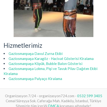
Hizmetlerimiz
Gaziosmanpaşa Davul Zurna Ekibi
Gaziosmanpaşa Karagöz - Hacivat Gösterisi Kiralama
Gaziosmanpaşa Köpük, Bubble Balon Gösterisi
Gaziosmanpaşa Lokma, Pişi ve Tavuk Pilav Dağıtım Ekibi
Kiralama
Gaziosmanpaşa Palyaço Kiralama
Organizasyon 7/24 - organizasyon724.com -
0532 599 3405
Cemal Süreyya Sok. Caferağa Mah. Kadıköy, İstanbul, Türkiye
Sitemizin tüm içeriği
DMCA
koruması altındadır!