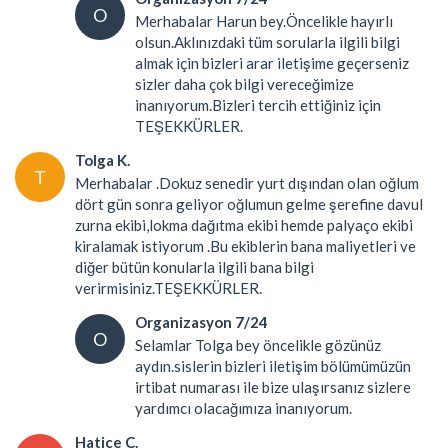
O
Merhabalar Harun bey.Öncelikle hayırlı
olsun.Aklınızdaki tüm sorularla ilgili bilgi
almak için bizleri arar iletişime geçerseniz
sizler daha çok bilgi vereceğimize
inanıyorum.Bizleri tercih ettiğiniz için
TEŞEKKÜRLER.
Tolga K.
T
Merhabalar .Dokuz senedir yurt dışından olan oğlum
dört gün sonra geliyor oğlumun gelme şerefine davul
zurna ekibi,lokma dağıtma ekibi hemde palyaço ekibi
kiralamak istiyorum .Bu ekiblerin bana maliyetleri ve
diğer bütün konularla ilgili bana bilgi
verirmisiniz.TEŞEKKÜRLER.
Organizasyon 7/24
O
Selamlar Tolga bey öncelikle gözünüz
aydın.sislerin bizleri iletişim bölümümüzün
irtibat numarası ile bize ulaşırsanız sizlere
yardımcı olacağımıza inanıyorum.
Hatice C.