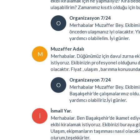
ekibi kiralamak için ne yapmalıyız? Kira bede
ulaşabilirim? Zamanımız kısıtlı olduğu için b
Organizasyon 7/24
O
Merhabalar Muzaffer Bey. Ekibimiz
önceden ulaşmanız iyi olacaktır. Yi
yardımcı olabilelim. İyi günler.
Muzaffer Adalı
M
Merhabalar. Düğünümüz için davul zurna ekib
istiyoruz. Ekibinizin profesyonel olduğunu d
olacaktır. Fiyat , ulaşım , barınma konusunda
Organizasyon 7/24
O
Merhabalar Muzaffer Bey. Ekibimiz
Başakşehir'de çalışmalarımız oldu.İ
yardımcı olabiliriz.İyi günler.
İsmail Yar.
İ
Merhabalar. Ben Başakşehir'de ikamet ediyoru
ekibi kiralamak istiyoruz. Ekibinizi buraya g
Ulaşım, ekipmanların taşınması nasıl olacak?
olurum,teşekkürler.