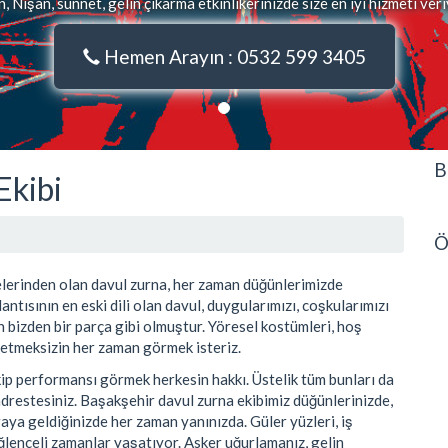
 Nişan, sünnet, gelin çıkarma etkinlikerinizde size en iyi hizmeti ver
Hemen Arayın : 0532 599 3405
B
Ekibi
Ö
elerinden olan davul zurna, her zaman düğünlerimizde
ntısının en eski dili olan davul, duygularımızı, coşkularımızı
n bizden bir parça gibi olmuştur. Yöresel kostümleri, hoş
 etmeksizin her zaman görmek isteriz.
kip performansı görmek herkesin hakkı. Üstelik tüm bunları da
adrestesiniz. Başakşehir davul zurna ekibimiz düğünlerinizde,
raya geldiğinizde her zaman yanınızda. Güler yüzleri, iş
eğlenceli zamanlar yaşatıyor. Asker uğurlamanız, gelin