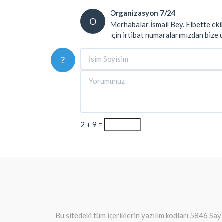
Organizasyon 7/24
O
Merhabalar İsmail Bey. Elbette eki
için irtibat numaralarımızdan bize ul
?
2 + 9 =
Bu sitedeki tüm içeriklerin yazılım kodları 5846 Sa