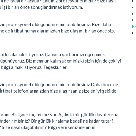
li ne kadardır acaba? Ekibiniz profesyonel midir? Size nasıl
u işi bir an önce sonuçlandırmak istiyorum.
in profesyonel olduğundan emin olabilirsiniz. Bize daha
Ek
ne de irtibat numaralarımızdan bize ulaşın , bir an önce size
i kiralamak istiyoruz. Çalışma şartlarınızı öğrenmek
üşünüyoruz. Biz memnun kalırsak eminiz ki sizin için de çok iyi
 bilgi almak istiyoruz. Teşekkürler.
in profesyonel olduğundan emin olabilirsiniz.Daha önce de
rtibat telefonlarımızdan bize ulaşırsanız size en iyi şekilde
m. Bir işyeri açılışımız var. Açılışta bir günlük davul zurna
önderir misiniz? Bir günlük kiralama bedeli ne kadar tutar?
 Size nasıl ulaşabilirim? Bilgi verirseniz memnun