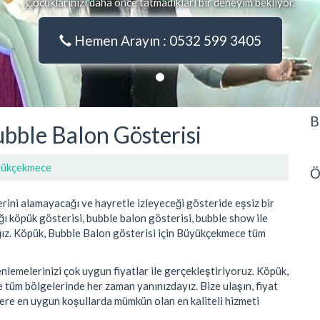
Çocuklarınızı daha önce tatmadıkları bir deneyim bekliyor.
Hemen Arayın : 0532 599 3405
B
ble Balon Gösterisi
ükçekmece
Ö
rini alamayacağı ve hayretle izleyeceği gösteride eşsiz bir
ı köpük gösterisi, bubble balon gösterisi, bubble show ile
cağız. Köpük, Bubble Balon gösterisi için Büyükçekmece tüm
emelerinizi çok uygun fiyatlar ile gerçekleştiriyoruz. Köpük,
 tüm bölgelerinde her zaman yanınızdayız. Bize ulaşın, fiyat
zlere en uygun koşullarda mümkün olan en kaliteli hizmeti