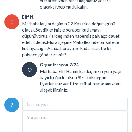
numaramızdan bize ulaşmanız yeterli
olacaktır,hep mutlu kalın.
Elif N.
E
Merhabalar,kardeşimin 22 Kasım'da doğum günü
olacak.Sevdiklerimizle beraber kutlamayı
düşünüyoruz.Kardeşimden habersiz palyaço davet
edelim dedik.Muratçeşme Mahallesinde bir kafede
kutlayacağız.Acaba buraya ne kadar ücretle bir
palyaço gönderirsiniz?
Organizasyon 7/24
O
Merhaba Elif Hanım,kardeşinizin yeni yaşı
hayırlı,uğurlu olsun.Size çok uygun
fiyatlarımız var.Bize irtibat numaramızdan
ulaşabilirsiniz.
?