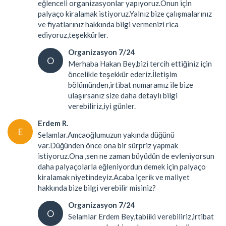
eğlenceli organizasyonlar yapıyoruz.Onun için
palyaço kiralamak istiyoruz.Yalnız bize çalışmalarınız
ve fiyatlarınız hakkında bilgi vermenizi rica
ediyoruz,teşekkürler.
Organizasyon 7/24
O
Merhaba Hakan Bey,bizi tercih ettiğiniz için
öncelikle teşekkür ederiz.İletişim
bölümünden,irtibat numaramız ile bize
ulaşırsanız size daha detaylı bilgi
verebiliriz,iyi günler.
Erdem R.
E
Selamlar.Amcaoğlumuzun yakında düğünü
var.Düğünden önce ona bir sürpriz yapmak
istiyoruz.Ona ,sen ne zaman büyüdün de evleniyorsun
daha palyaçolarla eğleniyordun demek için palyaço
kiralamak niyetindeyiz.Acaba içerik ve maliyet
hakkında bize bilgi verebilir misiniz?
Organizasyon 7/24
O
Selamlar Erdem Bey,tabiiki verebiliriz,irtibat